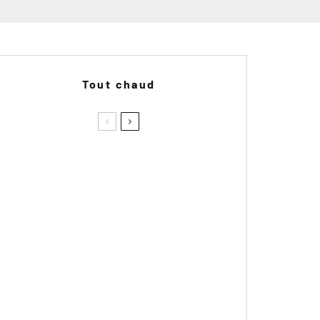
Tout chaud
Le hors-série Spécial Essais
n°2 de Trail Adventure arrive en
kiosque !
BMW M 1300 GS : une photo
volée relance la piste d’une GS
radicale
Essai Vidéo : Suzuki SV7-GX