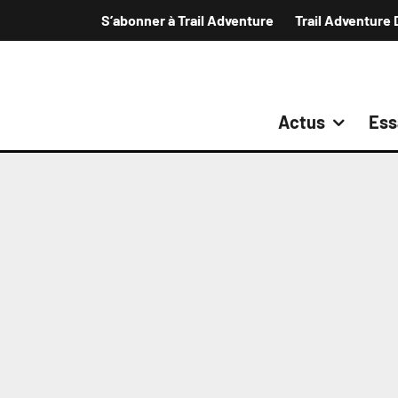
S’abonner à Trail Adventure
Trail Adventure 
Actus
Ess