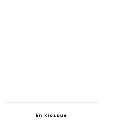
Red Bull Romaniacs 2026 :
Mario Roman détrône Pol Tarrés
au guidon de la CFMOTO 450MT
Wunderlich s’ouvre aux motos
chinoises avec la Voge DS900X
Red Bull Romaniacs 2026 :
Mario Roman garde la main,
Greg Gordinne dans le top 10
En kiosque