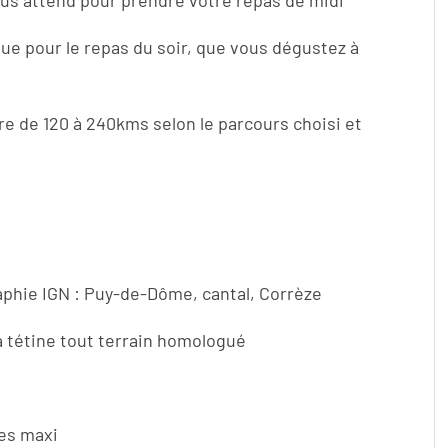
ous attend pour prendre votre repas de midi
ue pour le repas du soir, que vous dégustez à
ture de 120 à 240kms selon le parcours choisi et
aphie IGN : Puy-de-Dôme, cantal, Corrèze
 a tétine tout terrain homologué
tes maxi