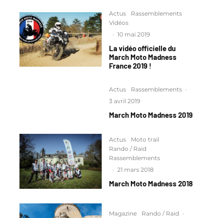
Actus
Rassemblements
Vidéos
·
10 mai 2019
La vidéo officielle du
March Moto Madness
France 2019 !
Actus
Rassemblements
·
3 avril 2019
March Moto Madness 2019
Actus
Moto trail
Rando / Raid
Rassemblements
·
21 mars 2018
March Moto Madness 2018
Magazine
Rando / Raid
·