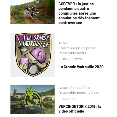
CODEVER : la justice
condamne quatre
communes après une
annulation d’événement
controversée
Actus
Communiqué de presse
Rassemblements
·
18 avril 2020
La Grande Vadrouille 2020
Actus
Rando / Raid
Rassemblements
Vidéos
·
6 août 2019
VERCINGETORIX 2019 : la
vidéo officielle