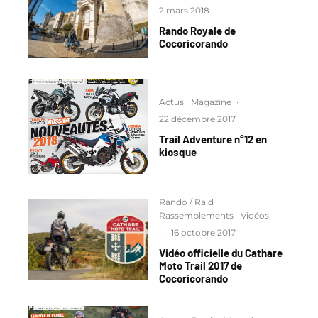
2 mars 2018
Rando Royale de
Cocoricorando
Actus
Magazine
·
22 décembre 2017
Trail Adventure n°12 en
kiosque
Rando / Raid
Rassemblements
Vidéos
·
16 octobre 2017
Vidéo officielle du Cathare
Moto Trail 2017 de
Cocoricorando