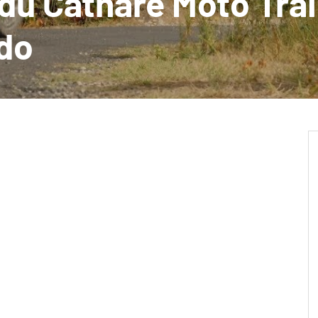
 du Cathare Moto Trai
do