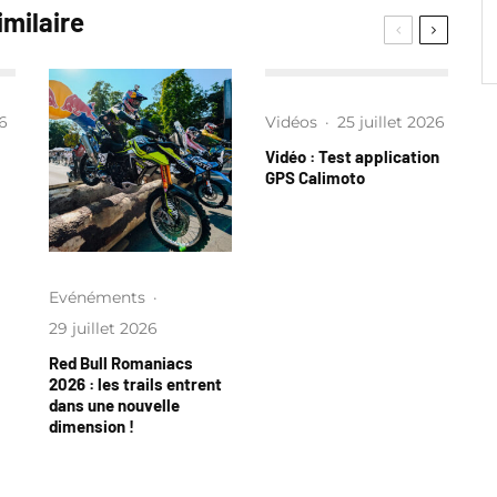
imilaire
26
Vidéos
·
25 juillet 2026
Vidéo : Test application
GPS Calimoto
Evénéments
·
29 juillet 2026
Red Bull Romaniacs
2026 : les trails entrent
dans une nouvelle
dimension !