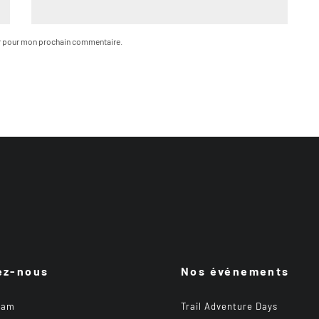
ur pour mon prochain commentaire.
ez-nous
Nos événements
ram
Trail Adventure Days