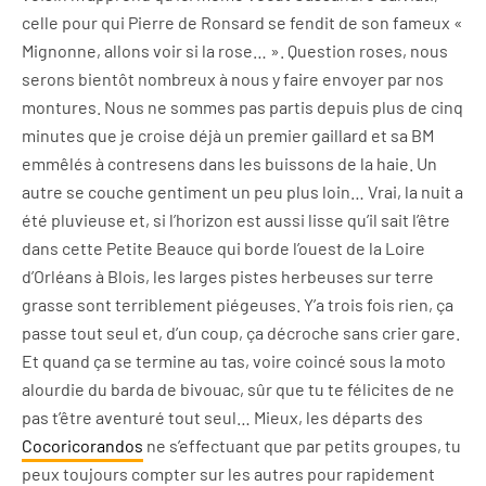
celle pour qui Pierre de Ronsard se fendit de son fameux «
Mignonne, allons voir si la rose… ». Question roses, nous
serons bientôt nombreux à nous y faire envoyer par nos
montures. Nous ne sommes pas partis depuis plus de cinq
minutes que je croise déjà un premier gaillard et sa BM
emmêlés à contresens dans les buissons de la haie. Un
autre se couche gentiment un peu plus loin… Vrai, la nuit a
été pluvieuse et, si l’horizon est aussi lisse qu’il sait l’être
dans cette Petite Beauce qui borde l’ouest de la Loire
d’Orléans à Blois, les larges pistes herbeuses sur terre
grasse sont terriblement piégeuses. Y’a trois fois rien, ça
passe tout seul et, d’un coup, ça décroche sans crier gare.
Et quand ça se termine au tas, voire coincé sous la moto
alourdie du barda de bivouac, sûr que tu te félicites de ne
pas t’être aventuré tout seul… Mieux, les départs des
Cocoricorandos
ne s’effectuant que par petits groupes, tu
peux toujours compter sur les autres pour rapidement