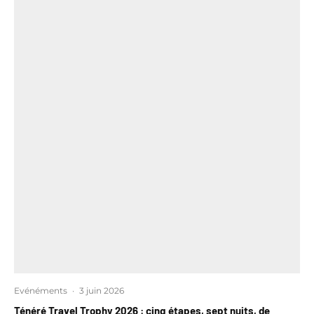
Evénéments
·
3 juin 2026
Ténéré Travel Trophy 2026 : cinq étapes, sept nuits, de