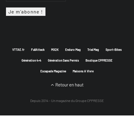
VTTAE.fr
FullAttack
MX2K
Enduro Mag
Trial Mag
Sport-Bikes
Génération 4×4
Génération Sans Permis
Boutique CPPRESSE
Escapade Magazine
Maisons A Vivre
Retour en haut
Depuis 2014 - Un magazine du
Groupe CPPRESSE