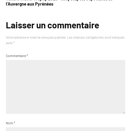
l’Auvergne aux Pyrénées
Laisser un commentaire
Votre adresse e-mail ne sera pas publiée.
Les champs obligatoires sont indiqués
avec
*
Commentaire
*
Nom
*