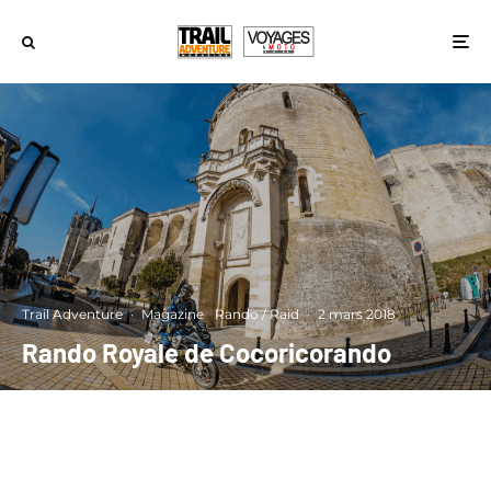
Trail Adventure
·
Magazine
Rando / Raid
·
2 mars 2018
Rando Royale de Cocoricorando