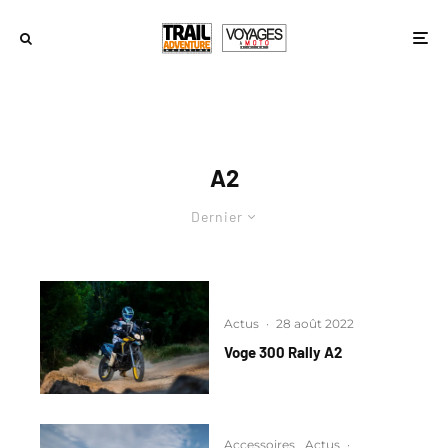
A2
Dernier
Actus
·
28 août 2022
Voge 300 Rally A2
Accessoires
Actus
·