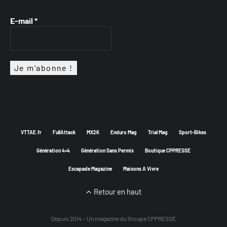
E-mail
*
VTTAE.fr
FullAttack
MX2K
Enduro Mag
Trial Mag
Sport-Bikes
Génération 4×4
Génération Sans Permis
Boutique CPPRESSE
Escapade Magazine
Maisons A Vivre
Retour en haut
Depuis 2014 - Un magazine du
Groupe CPPRESSE