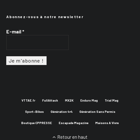
Abonnez-vous à notre newsletter
E-mail
*
VTTAE.fr
FullAttack
MX2K
Enduro Mag
Trial Mag
Sport-Bikes
Génération 4×4
Génération Sans Permis
Boutique CPPRESSE
Escapade Magazine
Maisons A Vivre
Retour en haut