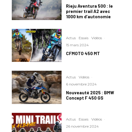
Rieju Aventura 500 : le
premier trail A2 avec
1000 km d’autonomie
Actus
Essais
Vidéos
·
15 mars 2024
CFMOTO 450 MT
Actus
Vidéos
·
6 novembre 2024
Nouveauté 2025 : BMW
Concept F 450 GS
Actus
Essais
Vidéos
·
26 novembre 2024