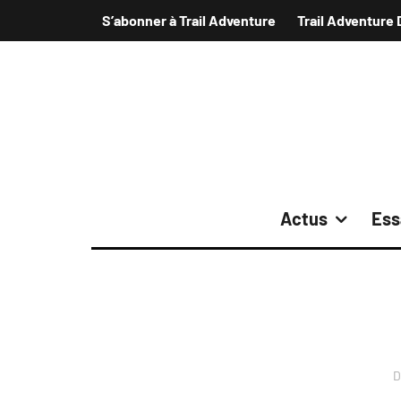
S’abonner à Trail Adventure
Trail Adventure 
Actus
Ess
D