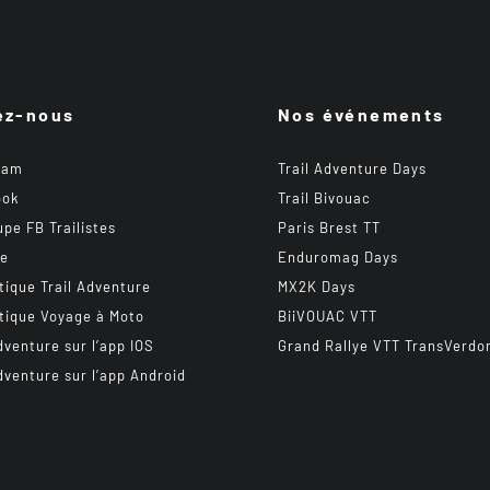
ez-nous
Nos événements
ram
Trail Adventure Days
ook
Trail Bivouac
upe FB Trailistes
Paris Brest TT
be
Enduromag Days
tique Trail Adventure
MX2K Days
tique Voyage à Moto
BiiVOUAC VTT
dventure sur l’app IOS
Grand Rallye VTT TransVerdo
dventure sur l’app Android