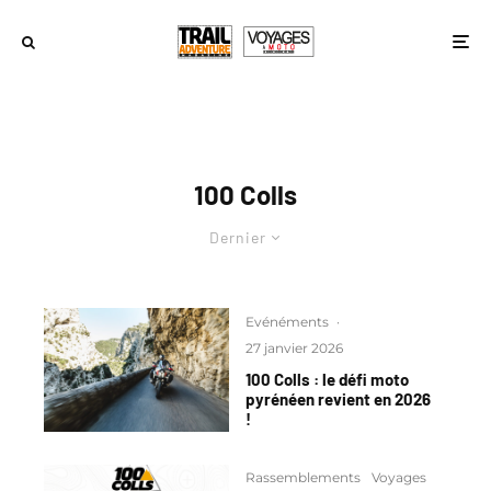
100 Colls
Dernier
Evénéments
·
27 janvier 2026
100 Colls : le défi moto
pyrénéen revient en 2026
!
Rassemblements
Voyages