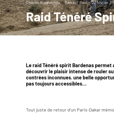
Charles Benhamou
·
Rando / Raid
·
22 février 20
Raid Ténéré Spi
Le raid Ténéré spirit Bardenas perme
découvrir le plaisir intense de rouler 
contrées inconnues. une belle opportuni
pas toujours accessibles…
Tout juste de retour d’un Paris-Dakar mémora