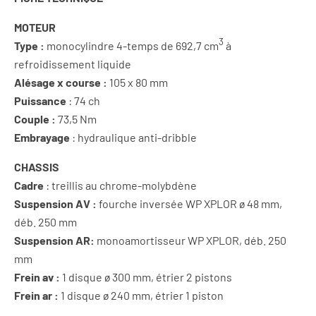
MOTEUR
3
T
ype :
monocylindre 4-temps de 692,7 cm
à
refroidissement liquide
A
lésage x course :
105 x 80 mm
Puissance
: 74 ch
Couple :
73,5 Nm
E
mbrayage
: hydraulique anti-dribble
CHASSIS
Cadre
: treillis au chrome-molybdène
Suspension AV :
fourche inversée WP XPLOR ø 48 mm,
déb. 250 mm
Suspension AR:
monoamortisseur WP XPLOR, déb. 250
mm
Frein av :
1 disque ø 300 mm, étrier 2 pistons
Frein ar :
1 disque ø 240 mm, étrier 1 piston