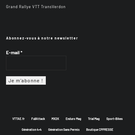
Grand Rallye VTT TransVerdon
Abonnez-vous à notre newsletter
E-mail
*
VTTAE.fr
FullAttack
MX2K
Enduro Mag
Trial Mag
Sport-Bikes
Génération 4×4
Génération Sans Permis
Boutique CPPRESSE