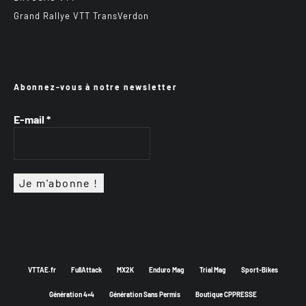
Grand Rallye VTT TransVerdon
Abonnez-vous à notre newsletter
E-mail
*
VTTAE.fr
FullAttack
MX2K
Enduro Mag
Trial Mag
Sport-Bikes
Génération 4×4
Génération Sans Permis
Boutique CPPRESSE