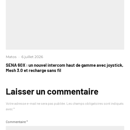
Matos
·
6 juillet 2026
SENA 60X : un nouvel intercom haut de gamme avec joystick,
Mesh 3.0 et recharge sans fil
Laisser un commentaire
Votre adresse e-mail ne sera pas publiée.
Les champs obligatoires sont indiqués
avec
*
Commentaire
*