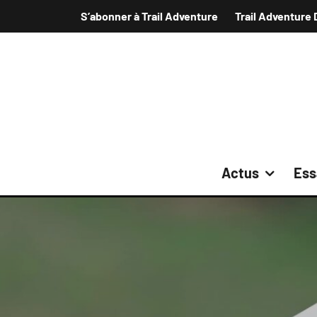
S’abonner à Trail Adventure
Trail Adventure 
Actus
Ess