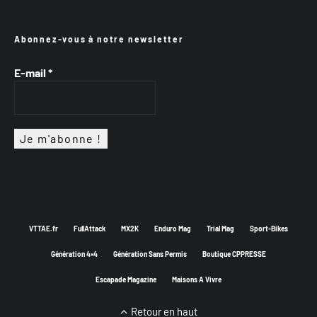
Abonnez-vous à notre newsletter
E-mail
*
VTTAE.fr
FullAttack
MX2K
Enduro Mag
Trial Mag
Sport-Bikes
Génération 4×4
Génération Sans Permis
Boutique CPPRESSE
Escapade Magazine
Maisons A Vivre
Retour en haut