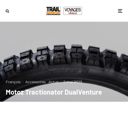
François
·
Accessoires
Actus
·
2 mai 2023
Motoz Tractionator DualVenture