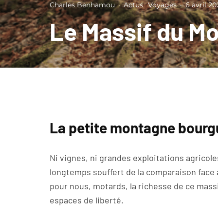
Charles Benhamou
·
Actus
Voyages
·
6 avril 20
Le Massif du M
La petite montagne bour
Ni vignes, ni grandes exploitations agricoles
longtemps souffert de la comparaison face 
pour nous, motards, la richesse de ce massi
espaces de liberté.