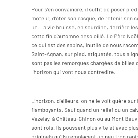
Pour s’en convaincre, il suffit de poser pied
moteur, d’ôter son casque, de retenir son so
un. La vie bruisse, en sourdine, derrière le
cette fin d’automne ensoleillé. Le Père Noël
ce qui est des sapins, inutile de nous racont
Saint-Agnan, sur pied, étiquetés, tous align
sont pas les remorques chargées de billes d
l’horizon qui vont nous contredire.
L’horizon, d’ailleurs, on ne le voit guère su
flamboyants. Sauf quand un relief ou un ca
Vézelay, à Château-Chinon ou au Mont Beuvr
sont rois. Ils poussent plus vite et avec pl
originels qu’ils remplacent un peu trop rap