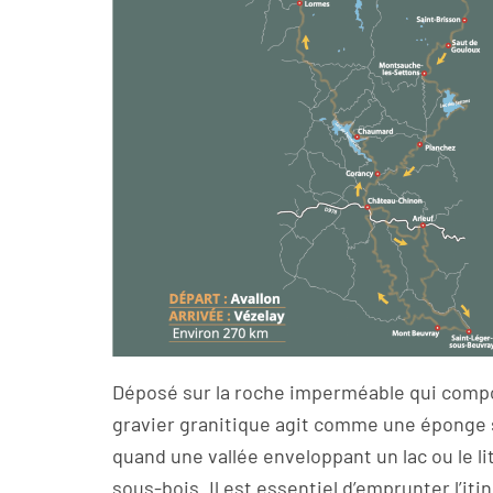
Déposé sur la roche imperméable qui compo
gravier granitique agit comme une éponge 
quand une vallée enveloppant un lac ou le l
sous-bois. Il est essentiel d’emprunter l’itin