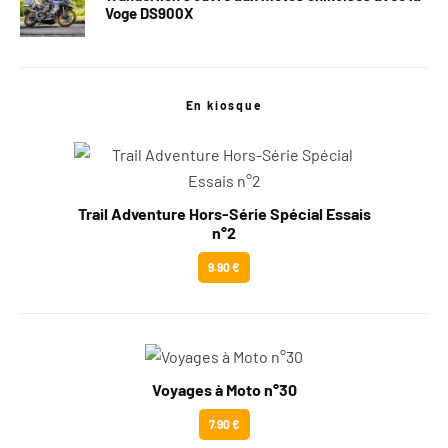
Voge DS900X
En kiosque
Trail Adventure Hors-Série Spécial Essais
n°2
9.90 €
Voyages à Moto n°30
7.90 €