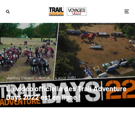
Vianney Gérard
·
Actus
·
4 août 2022
La vidéo officielle des Trail Adventure
Days 2022 est en ligne !