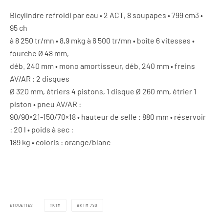
Bicylindre refroidi par eau • 2 ACT, 8 soupapes • 799 cm3 •
95 ch
à 8 250 tr/mn • 8,9 mkg à 6 500 tr/mn • boîte 6 vitesses •
fourche Ø 48 mm,
déb. 240 mm • mono amortisseur, déb. 240 mm • freins
AV/AR : 2 disques
Ø 320 mm, étriers 4 pistons, 1 disque Ø 260 mm, étrier 1
piston • pneu AV/AR :
90/90×21-150/70×18 • hauteur de selle : 880 mm • réservoir
: 20 l • poids à sec :
189 kg • coloris : orange/blanc
ÉTIQUETTES
KTM
KTM 790