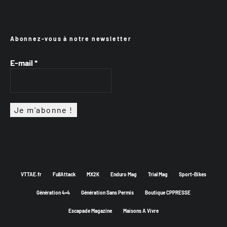
Abonnez-vous à notre newsletter
E-mail
*
VTTAE.fr
FullAttack
MX2K
Enduro Mag
Trial Mag
Sport-Bikes
Génération 4×4
Génération Sans Permis
Boutique CPPRESSE
Escapade Magazine
Maisons A Vivre