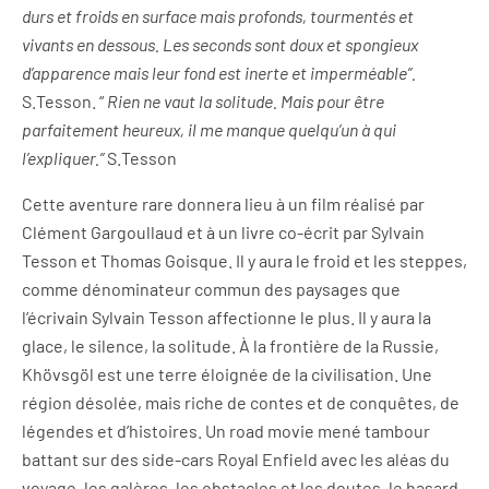
durs et froids en surface mais profonds, tourmentés et
vivants en dessous. Les seconds sont doux et spongieux
d’apparence mais leur fond est inerte et imperméable”.
S.Tesson. “
Rien ne vaut la solitude. Mais pour être
parfaitement heureux, il me manque quelqu’un à qui
l’expliquer.”
S.Tesson
Cette aventure rare donnera lieu à un film réalisé par
Clément Gargoullaud et à un livre co-écrit par Sylvain
Tesson et Thomas Goisque. Il y aura le froid et les steppes,
comme dénominateur commun des paysages que
l’écrivain Sylvain Tesson affectionne le plus. Il y aura la
glace, le silence, la solitude. À la frontière de la Russie,
Khövsgöl est une terre éloignée de la civilisation. Une
région désolée, mais riche de contes et de conquêtes, de
légendes et d’histoires. Un road movie mené tambour
battant sur des side-cars Royal Enfield avec les aléas du
voyage, les galères, les obstacles et les doutes, le hasard