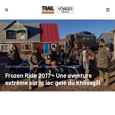
Trail Adventure
·
Actus
Voyages
·
7 mars 2017
Frozen Ride 2017 – Une aventure
extrême sur le lac gelé du Khösvgöl