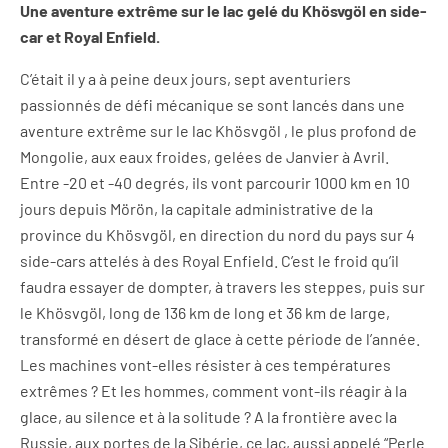
Une aventure extrême sur le lac gelé du Khösvgöl en side-
car et Royal Enfield.
C’était il y a à peine deux jours, sept aventuriers
passionnés de défi mécanique se sont lancés dans une
aventure extrême sur le lac Khösvgöl , le plus profond de
Mongolie, aux eaux froides, gelées de Janvier à Avril.
Entre -20 et -40 degrés, ils vont parcourir 1000 km en 10
jours depuis Mörön, la capitale administrative de la
province du Khösvgöl, en direction du nord du pays sur 4
side-cars attelés à des Royal Enfield. C’est le froid qu’il
faudra essayer de dompter, à travers les steppes, puis sur
le Khösvgöl, long de 136 km de long et 36 km de large,
transformé en désert de glace à cette période de l’année.
Les machines vont-elles résister à ces températures
extrêmes ? Et les hommes, comment vont-ils réagir à la
glace, au silence et à la solitude ? A la frontière avec la
Russie, aux portes de la Sibérie, ce lac, aussi appelé “Perle