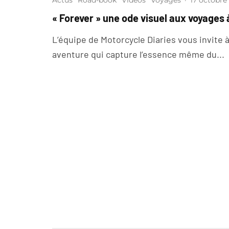
Actus
Road-book
Vidéos
Voyages
·
17 octobre
« Forever » une ode visuel aux voyages
L’équipe de Motorcycle Diaries vous invite à
aventure qui capture l’essence même du...