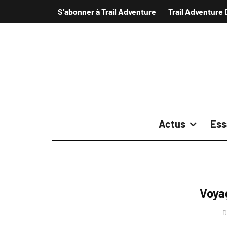
S’abonner à Trail Adventure
Trail Adventure 
Actus
Ess
Voya
D