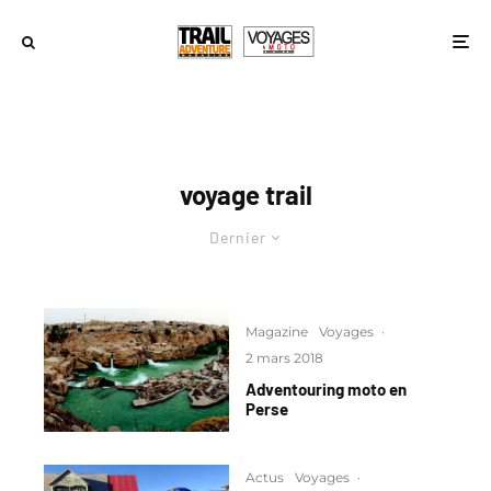
voyage trail
Dernier
Magazine
Voyages
·
2 mars 2018
Adventouring moto en
Perse
Actus
Voyages
·