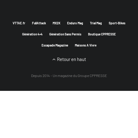
VTTAE.fr
FullAttack
MX2K
Enduro Mag
Trial Mag
Sport-Bikes
Génération 4×4
Génération Sans Permis
Boutique CPPRESSE
Escapade Magazine
Maisons A Vivre
Retour en haut
Depuis 2014 - Un magazine du
Groupe CPPRESSE