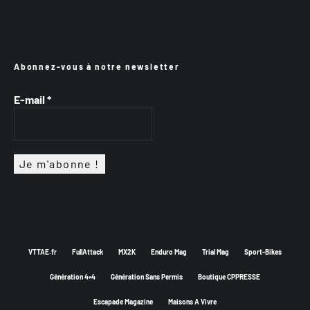
Abonnez-vous à notre newsletter
E-mail
*
VTTAE.fr
FullAttack
MX2K
Enduro Mag
Trial Mag
Sport-Bikes
Génération 4×4
Génération Sans Permis
Boutique CPPRESSE
Escapade Magazine
Maisons A Vivre