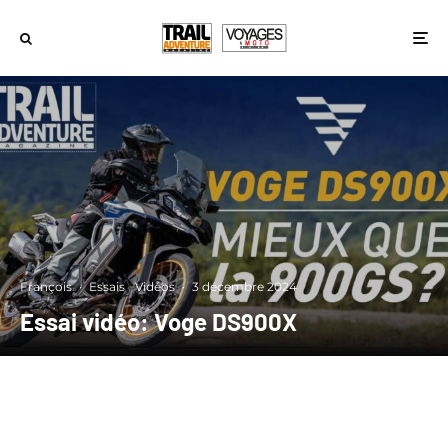
François
·
Essais
Vidéos
·
3 décembre 2024
Essai vidéo: Voge DS900X