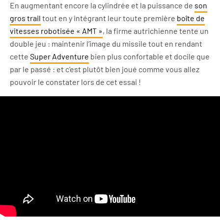
En augmentant encore la cylindrée et la puissance de
son
gros trail
tout en y intégrant leur toute première
boîte de
vitesses robotisée « AMT »
, la firme autrichienne tente un
double jeu : maintenir l’image du missile tout en rendant
cette
Super Adventure
bien plus confortable et docile que
par le passé : et c’est plutôt bien joué comme vous allez
pouvoir le constater lors de cet essai !