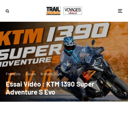
François
·
Essais
·
8 mars 2026
Essai Vidéo : KTM 1390 Super
Adventure S Evo