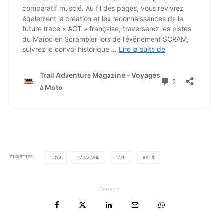
ÉTIQUETTES
1390
A LA UNE
AMT
KTM
Partager