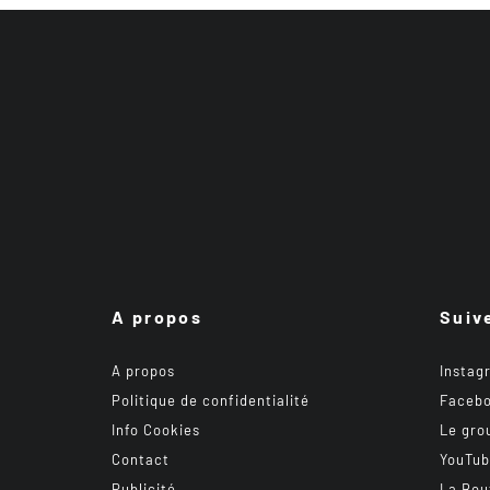
A propos
Suiv
A propos
Instag
Politique de confidentialité
Faceb
Info Cookies
Le gro
Contact
YouTu
Publicité
La Bou