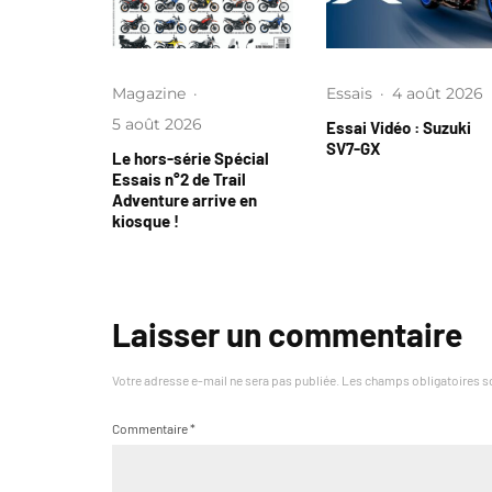
Magazine
·
Essais
·
4 août 2026
5 août 2026
Essai Vidéo : Suzuki
SV7-GX
Le hors-série Spécial
Essais n°2 de Trail
Adventure arrive en
kiosque !
Laisser un commentaire
Votre adresse e-mail ne sera pas publiée.
Les champs obligatoires s
Commentaire
*