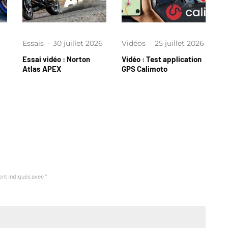
Essais
·
30 juillet 2026
Vidéos
·
25 juillet 2026
Essai vidéo : Norton
Vidéo : Test application
Atlas APEX
GPS Calimoto
ont indiqués avec
*