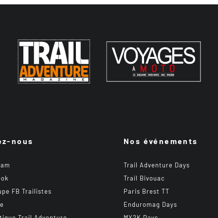
ez-nous
Nos événements
ram
Trail Adventure Days
ook
Trail Bivouac
upe FB Trailistes
Paris Brest TT
be
Enduromag Days
tique Trail Adventure
MX2K Days