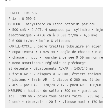
BENELLI TRK 502

Prix : 6 590 €

MOTEUR : bicylindre en ligne refroidi par eau

• 500 cm3 • 2 ACT, 4 soupapes par cylindre • injecti
électronique • 47,6 ch à 8 500 tr/mn • 4,6 mkg

à 6 000 tr/mn • boîte 6 vitesses

PARTIE-CYClE : cadre treillis tubulaire en acier

• empattement : 1 525 mm • angle de chasse : n.c.

• chasse : n.c. • fourche inversée Ø 50 mm non régla
• mono amortisseur réglable en précharge

et détente • débattements AV/AR : 145/145 mm

• frein AV : 2 disques Ø 320 mm, étriers radiaux à

4 pistons • frein AR : 1 disque Ø 260 mm, étrier 1 p
• ABS • pneu AV : 120/70 x 17 • pneu AR : 160/60 x 1
MESURES : hauteur de selle : 800 mm • garde au

sol : 190 mm • poids tous pleins faits : 235 kg (213
à sec) • réservoir : 20 l • vitesse maxi : 170 km/h
