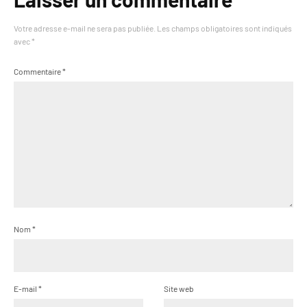
Votre adresse e-mail ne sera pas publiée.
Les champs obligatoires sont indiqués
avec
*
Commentaire
*
Nom
*
E-mail
*
Site web