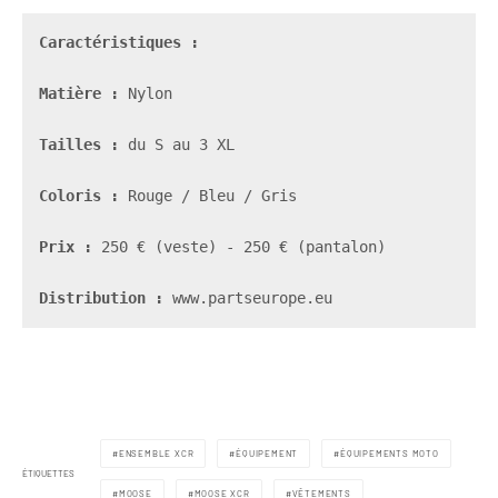
Caractéristiques
 : 

Matière :
 Nylon 

Tailles :
 du S au 3 XL

Coloris : 
Rouge / Bleu / Gris  

Prix :
Distribution : 
www.partseurope.eu
ENSEMBLE XCR
ÉQUIPEMENT
ÉQUIPEMENTS MOTO
ÉTIQUETTES
MOOSE
MOOSE XCR
VÊTEMENTS