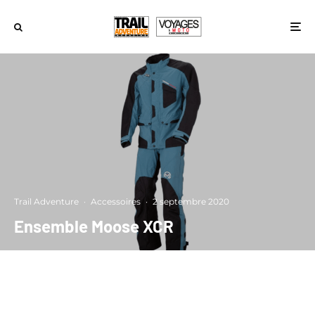
Trail Adventure
·
Accessoires
·
2 septembre 2020
Ensemble Moose XCR