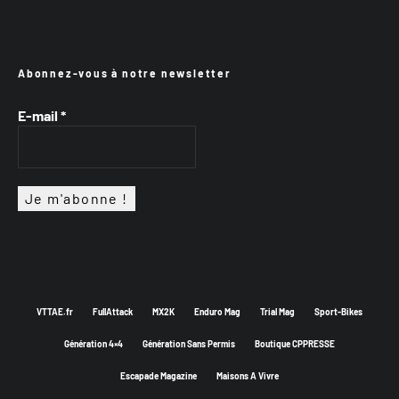
Abonnez-vous à notre newsletter
E-mail
*
VTTAE.fr
FullAttack
MX2K
Enduro Mag
Trial Mag
Sport-Bikes
Génération 4×4
Génération Sans Permis
Boutique CPPRESSE
Escapade Magazine
Maisons A Vivre