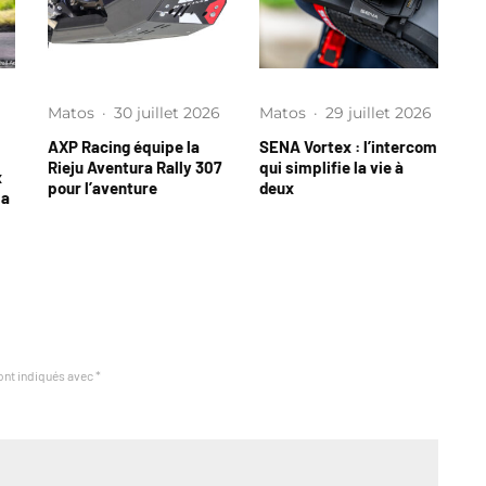
Matos
·
30 juillet 2026
Matos
·
29 juillet 2026
AXP Racing équipe la
SENA Vortex : l’intercom
Rieju Aventura Rally 307
qui simplifie la vie à
x
pour l’aventure
deux
la
ont indiqués avec
*