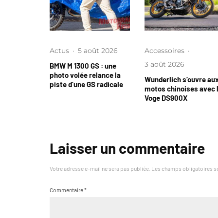
Actus
·
5 août 2026
Accessoires
·
3 août 2026
BMW M 1300 GS : une
photo volée relance la
Wunderlich s’ouvre au
piste d’une GS radicale
motos chinoises avec 
Voge DS900X
Laisser un commentaire
Votre adresse e-mail ne sera pas publiée.
Les champs obligatoires s
Commentaire
*