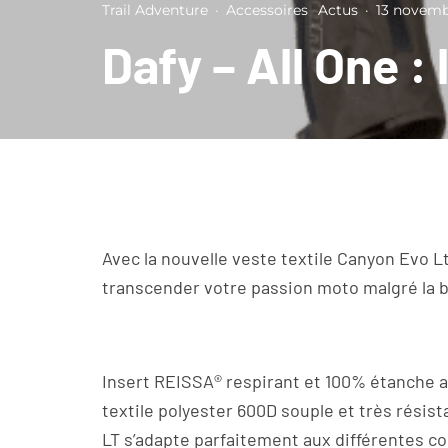
Trail Adventure
·
Accessoires
Actus
·
13 novemb
Dafy – All One :
Avec la nouvelle veste textile Canyon Evo L
transcender votre passion moto malgré la 
Insert REISSA® respirant et 100% étanche au
textile polyester 600D souple et très rési
LT s’adapte parfaitement aux différentes co