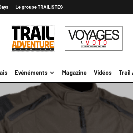
Days
Le groupe TRAILISTES
ais
Evénéments
Magazine
Vidéos
Trail