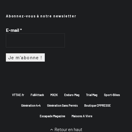
Abonnez-vous à notre newsletter
E-mail
*
VTTAE.fr
FullAttack
MX2K
Enduro Mag
Trial Mag
Sport-Bikes
Génération 4×4
Génération Sans Permis
Boutique CPPRESSE
Escapade Magazine
Maisons A Vivre
Retour en haut