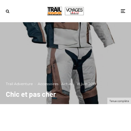
Trail Adventure
·
Accessoires
Actus
·
18 juin 2019
Chic et pas cher
Tenue complète