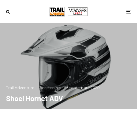
Trail Adventure
·
Accessoires
·
3 septembre 2020
Shoei Hornet ADV