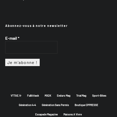
Abonnez-vous à notre newsletter
E-mail
*
VTTAE.fr
FullAttack
MX2K
Enduro Mag
Trial Mag
Sport-Bikes
Génération 4×4
Génération Sans Permis
Boutique CPPRESSE
Escapade Magazine
Maisons A Vivre