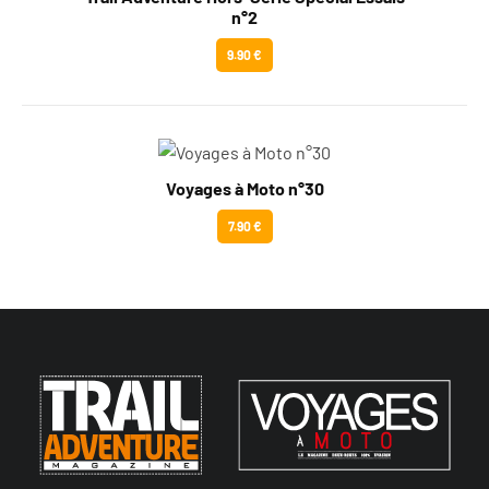
n°2
9.90 €
Voyages à Moto n°30
7.90 €