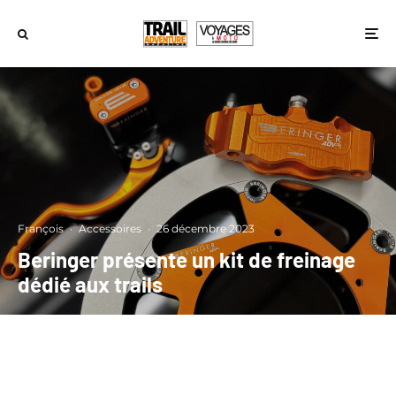
François
·
Accessoires
·
26 décembre 2023
Beringer présente un kit de freinage
dédié aux trails