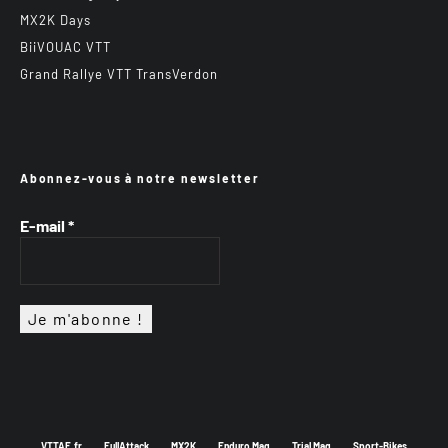
MX2K Days
BiiVOUAC VTT
Grand Rallye VTT TransVerdon
Abonnez-vous à notre newsletter
E-mail
*
VTTAE.fr
FullAttack
MX2K
Enduro Mag
Trial Mag
Sport-Bikes