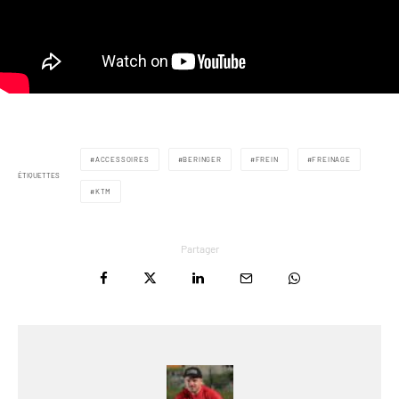
ACCESSOIRES
BERINGER
FREIN
FREINAGE
ÉTIQUETTES
KTM
Partager