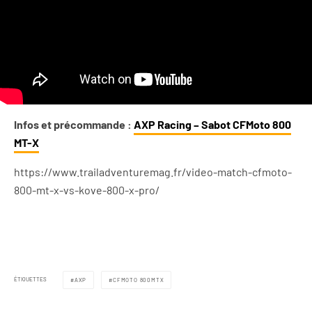
Infos et précommande :
AXP Racing – Sabot CFMoto 800
MT-X
https://www.trailadventuremag.fr/video-match-cfmoto-
800-mt-x-vs-kove-800-x-pro/
ÉTIQUETTES
AXP
CFMOTO 800MTX