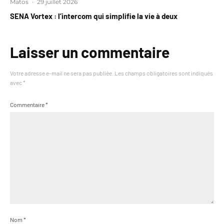
Matos
·
29 juillet 2026
SENA Vortex : l’intercom qui simplifie la vie à deux
Laisser un commentaire
Votre adresse e-mail ne sera pas publiée.
Les champs obligatoires sont indiqués
avec
*
Commentaire
*
Nom
*