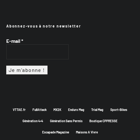
Abonnez-vous à notre newsletter
E-mail
*
VTTAE.fr
FullAttack
MX2K
Enduro Mag
Trial Mag
Sport-Bikes
Génération 4×4
Génération Sans Permis
Boutique CPPRESSE
Escapade Magazine
Maisons A Vivre