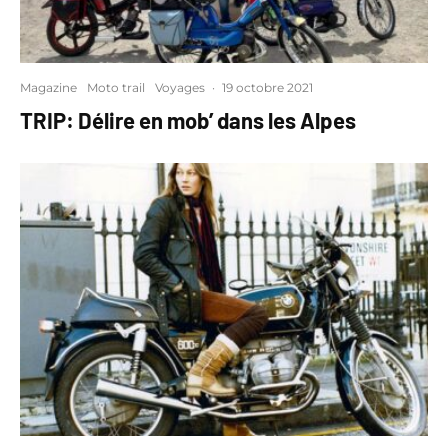
Magazine
Moto trail
Voyages
·
19 octobre 2021
TRIP: Délire en mob’ dans les Alpes