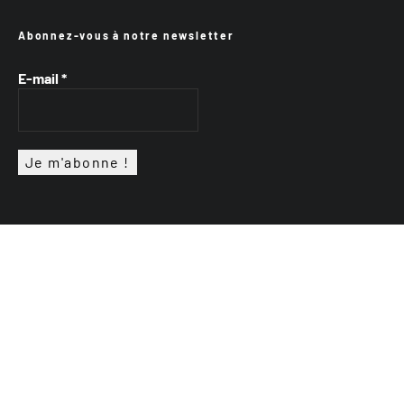
Abonnez-vous à notre newsletter
E-mail
*
VTTAE.fr
FullAttack
MX2K
Enduro Mag
Trial Mag
Sport-Bikes
Génération 4×4
Génération Sans Permis
Boutique CPPRESSE
Escapade Magazine
Maisons A Vivre
Retour en haut