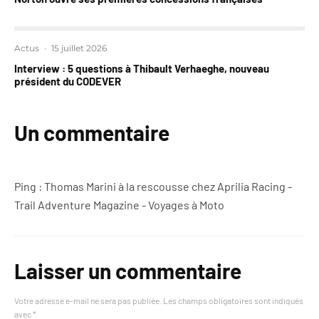
Actus
·
15 juillet 2026
Interview : 5 questions à Thibault Verhaeghe, nouveau
président du CODEVER
Un commentaire
Ping :
Thomas Marini à la rescousse chez Aprilia Racing -
Trail Adventure Magazine - Voyages à Moto
Laisser un commentaire
Votre adresse e-mail ne sera pas publiée.
Les champs obligatoires sont indiqués
avec
*