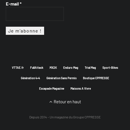
E-mail
*
VTTAE.fr
FullAttack
MX2K
Enduro Mag
Trial Mag
Sport-Bikes
Génération 4×4
Génération Sans Permis
Boutique CPPRESSE
Escapade Magazine
Maisons A Vivre
Retour en haut
Depuis 2014 - Un magazine du
Groupe CPPRESSE