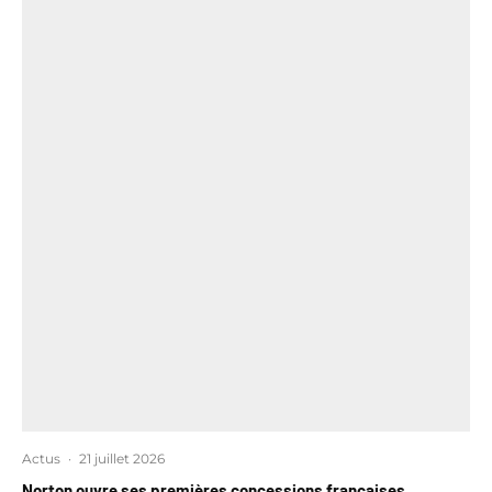
Actus
·
21 juillet 2026
Norton ouvre ses premières concessions françaises