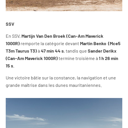
SSV
En SSV,
Martijn Van Den Broek (Can-Am Maverick
1000R)
remporte la catégorie devant
Martin Benko
(Mce5
T3m Taurus T3)
à
47 min 44 s
, tandis que
Sander Derikx
(Can-Am Maverick 1000R)
termine troisième à
1 h 26 min
15 s
.
Une victoire bâtie sur la constance, la navigation et une
grande maîtrise dans les dunes mauritaniennes.