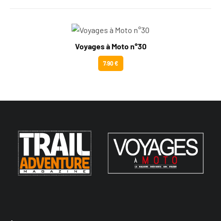
Voyages à Moto n°30
7.90 €