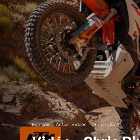
François
·
Actus
Vidéos
·
18 mars 2024