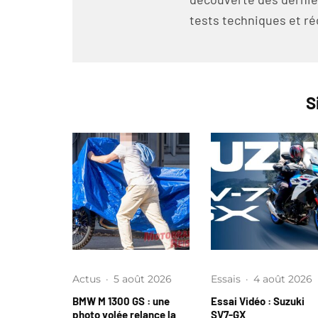
tests techniques et ré
S
Actus
·
5 août 2026
Essais
·
4 août 2026
BMW M 1300 GS : une
Essai Vidéo : Suzuki
photo volée relance la
SV7-GX