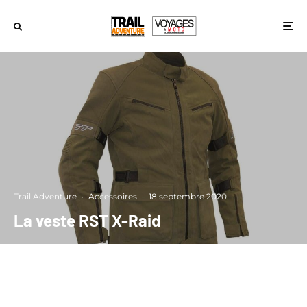
Trail Adventure
·
Accessoires
·
18 septembre 2020
La veste RST X-Raid