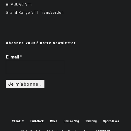
BiiVOUAC VTT
Grand Rallye VTT TransVerdon
Abonnez-vous à notre newsletter
E-mail
*
VTTAE.fr
FullAttack
MX2K
Enduro Mag
Trial Mag
Sport-Bikes