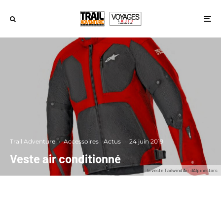
Trail Adventure
·
Accessoires
Actus
·
24 juin 2019
Veste air conditionné
la veste Tailwind Air d’Alpinestars