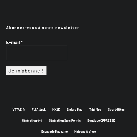
Abonnez-vous à notre newsletter
E-mail
*
VTTAE.fr
FullAttack
MX2K
Enduro Mag
Trial Mag
Sport-Bikes
Génération 4×4
Génération Sans Permis
Boutique CPPRESSE
Escapade Magazine
Maisons A Vivre