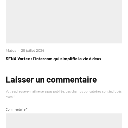
Matos
·
29 juillet 2026
SENA Vortex : l’intercom qui simplifie la vie à deux
Laisser un commentaire
Votre adresse e-mail ne sera pas publiée.
Les champs obligatoires sont indiqués
avec
*
Commentaire
*