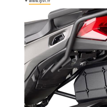
✦
www.givi.fr