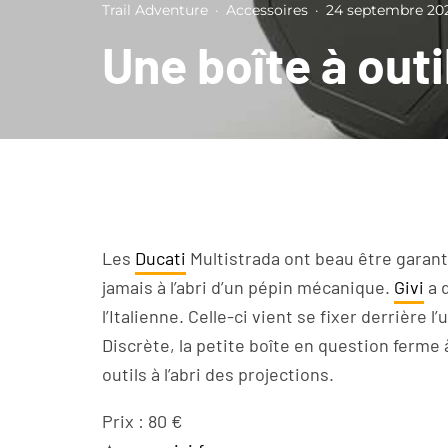
Trail Adventure
·
Accessoires
·
24 septembre 20
Une boîte à outi
Les
Ducati
Multistrada ont beau être garanti
jamais à l’abri d’un pépin mécanique.
Givi
a 
l’Italienne. Celle-ci vient se fixer derrière l
Discrète, la petite boîte en question ferme à
outils à l’abri des projections.
Prix : 80 €