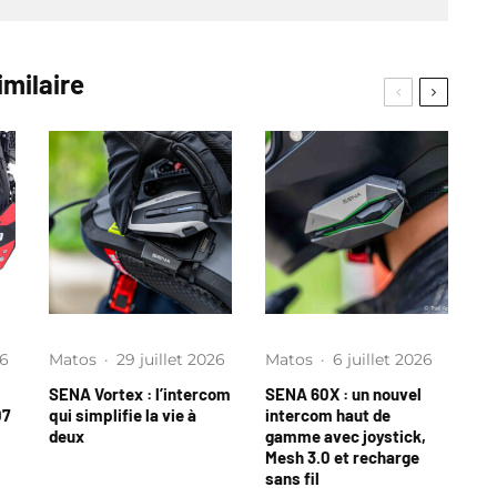
imilaire
26
Matos
·
29 juillet 2026
Matos
·
6 juillet 2026
SENA Vortex : l’intercom
SENA 60X : un nouvel
07
qui simplifie la vie à
intercom haut de
deux
gamme avec joystick,
Mesh 3.0 et recharge
sans fil