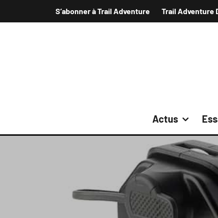
S’abonner à Trail Adventure
Trail Adventure 
Actus
Ess