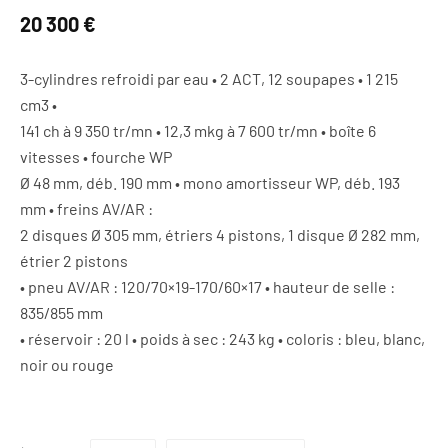
20 300 €
3-cylindres refroidi par eau • 2 ACT, 12 soupapes • 1 215
cm3 •
141 ch à 9 350 tr/mn • 12,3 mkg à 7 600 tr/mn • boîte 6
vitesses • fourche WP
Ø 48 mm, déb. 190 mm • mono amortisseur WP, déb. 193
mm • freins AV/AR :
2 disques Ø 305 mm, étriers 4 pistons, 1 disque Ø 282 mm,
étrier 2 pistons
• pneu AV/AR : 120/70×19-170/60×17 • hauteur de selle :
835/855 mm
• réservoir : 20 l • poids à sec : 243 kg • coloris : bleu, blanc,
noir ou rouge