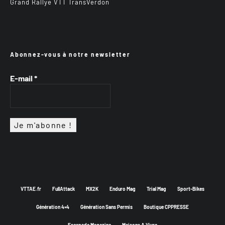
Grand Rallye VTT TransVerdon
Abonnez-vous à notre newsletter
E-mail
*
VTTAE.fr
FullAttack
MX2K
Enduro Mag
Trial Mag
Sport-Bikes
Génération 4×4
Génération Sans Permis
Boutique CPPRESSE