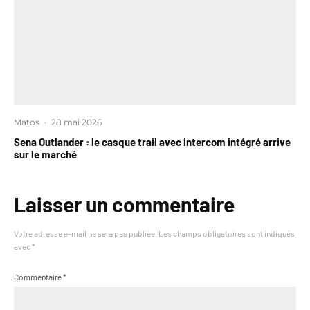
Matos
·
28 mai 2026
Sena Outlander : le casque trail avec intercom intégré arrive
sur le marché
Laisser un commentaire
Votre adresse e-mail ne sera pas publiée.
Les champs obligatoires sont indiqués
avec
*
Commentaire
*