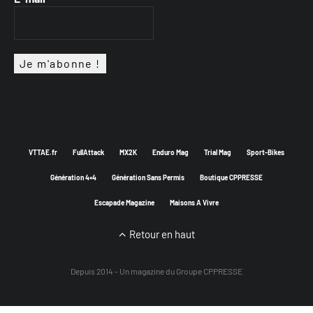
VTTAE.fr
FullAttack
MX2K
Enduro Mag
Trial Mag
Sport-Bikes
Génération 4×4
Génération Sans Permis
Boutique CPPRESSE
Escapade Magazine
Maisons A Vivre
Retour en haut
Depuis 2014 - Un magazine du
Groupe CPPRESSE