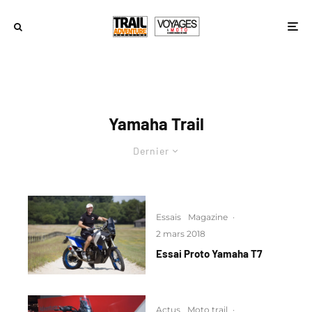
Yamaha Trail
Dernier
Essais
Magazine
·
2 mars 2018
Essai Proto Yamaha T7
Actus
Moto trail
·