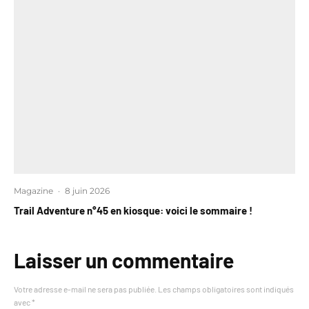
Magazine
·
8 juin 2026
Trail Adventure n°45 en kiosque: voici le sommaire !
Laisser un commentaire
Votre adresse e-mail ne sera pas publiée.
Les champs obligatoires sont indiqués
avec
*