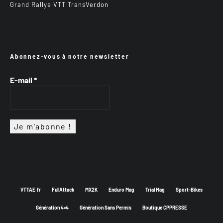
Grand Rallye VTT TransVerdon
Abonnez-vous à notre newsletter
E-mail
*
VTTAE.fr
FullAttack
MX2K
Enduro Mag
Trial Mag
Sport-Bikes
Génération 4×4
Génération Sans Permis
Boutique CPPRESSE