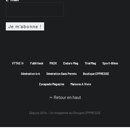
VTTAE.fr
FullAttack
MX2K
Enduro Mag
Trial Mag
Sport-Bikes
Génération 4×4
Génération Sans Permis
Boutique CPPRESSE
Escapade Magazine
Maisons A Vivre
Retour en haut
Depuis 2014 - Un magazine du
Groupe CPPRESSE