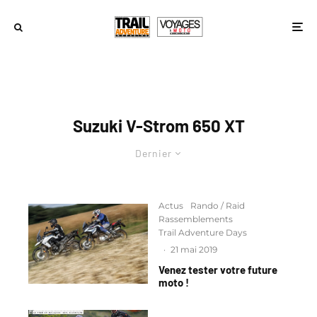
Suzuki V-Strom 650 XT
Dernier
Actus
Rando / Raid
Rassemblements
Trail Adventure Days
·
21 mai 2019
Venez tester votre future
moto !