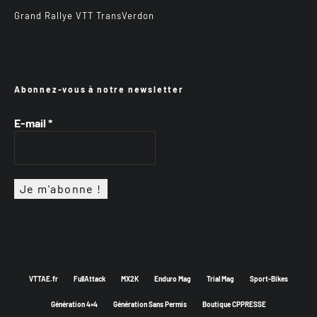
Grand Rallye VTT TransVerdon
Abonnez-vous à notre newsletter
E-mail
*
VTTAE.fr
FullAttack
MX2K
Enduro Mag
Trial Mag
Sport-Bikes
Génération 4×4
Génération Sans Permis
Boutique CPPRESSE