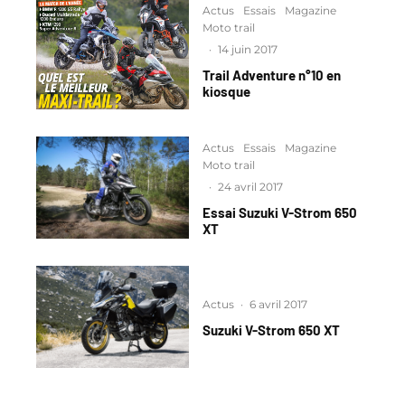
Actus
Essais
Magazine
Moto trail
·
14 juin 2017
Trail Adventure n°10 en
kiosque
Actus
Essais
Magazine
Moto trail
·
24 avril 2017
Essai Suzuki V-Strom 650
XT
Actus
·
6 avril 2017
Suzuki V-Strom 650 XT