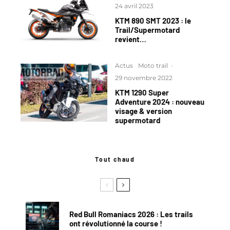
24 avril 2023
KTM 890 SMT 2023 : le
Trail/Supermotard
revient…
Actus
Moto trail
·
29 novembre 2022
KTM 1290 Super
Adventure 2024 : nouveau
visage & version
supermotard
Tout chaud
Red Bull Romaniacs 2026 : Les trails
ont révolutionné la course !