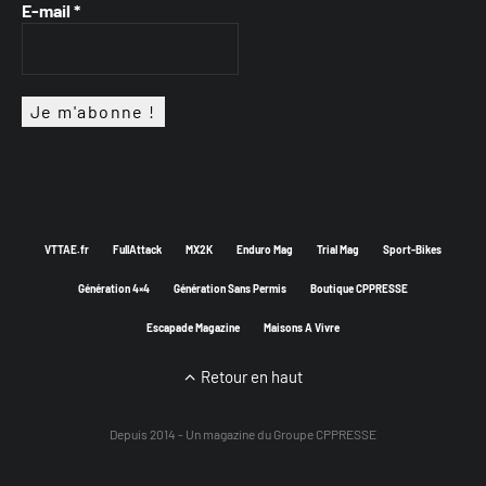
E-mail
*
VTTAE.fr
FullAttack
MX2K
Enduro Mag
Trial Mag
Sport-Bikes
Génération 4×4
Génération Sans Permis
Boutique CPPRESSE
Escapade Magazine
Maisons A Vivre
Retour en haut
Depuis 2014 - Un magazine du
Groupe CPPRESSE