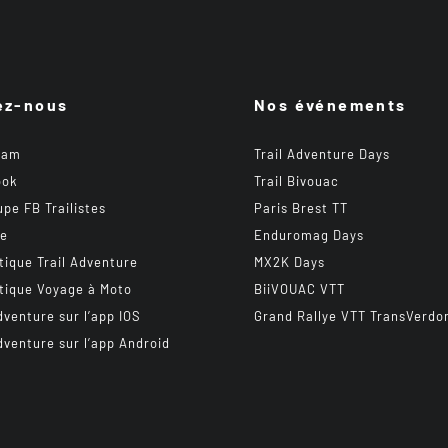
ez-nous
Nos événements
ram
Trail Adventure Days
ook
Trail Bivouac
upe FB Trailistes
Paris Brest TT
be
Enduromag Days
tique Trail Adventure
MX2K Days
tique Voyage à Moto
BiiVOUAC VTT
dventure sur l’app IOS
Grand Rallye VTT TransVerdo
dventure sur l’app Android