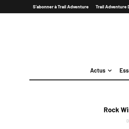
S’abonner à Trail Adventure
Trail Adventure 
Actus
Ess
Rock Wi
D