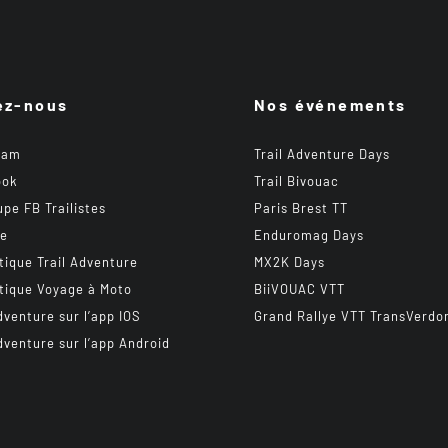
ez-nous
Nos événements
ram
Trail Adventure Days
ook
Trail Bivouac
upe FB Trailistes
Paris Brest TT
be
Enduromag Days
tique Trail Adventure
MX2K Days
tique Voyage à Moto
BiiVOUAC VTT
dventure sur l’app IOS
Grand Rallye VTT TransVerdo
dventure sur l’app Android