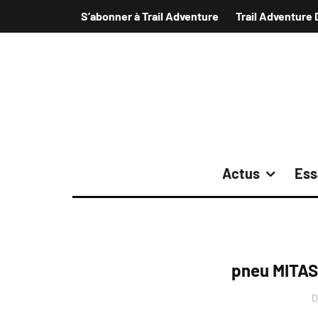
S’abonner à Trail Adventure
Trail Adventure 
Actus
Ess
pneu MITA
D