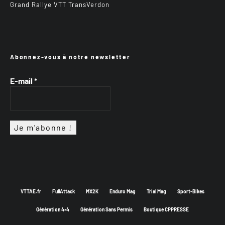
Grand Rallye VTT TransVerdon
Abonnez-vous à notre newsletter
E-mail
*
VTTAE.fr
FullAttack
MX2K
Enduro Mag
Trial Mag
Sport-Bikes
Génération 4×4
Génération Sans Permis
Boutique CPPRESSE