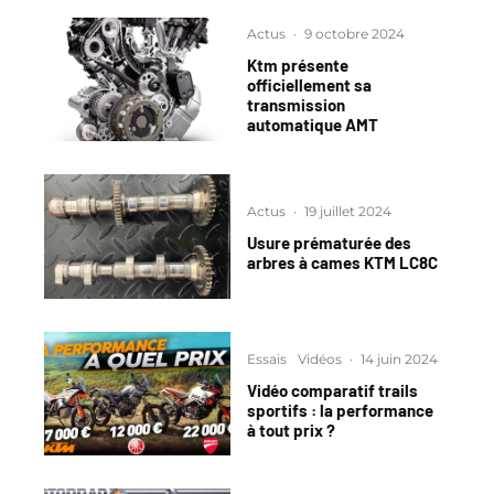
Actus
·
9 octobre 2024
Ktm présente
officiellement sa
transmission
automatique AMT
Actus
·
19 juillet 2024
Usure prématurée des
arbres à cames KTM LC8C
Essais
Vidéos
·
14 juin 2024
Vidéo comparatif trails
sportifs : la performance
à tout prix ?