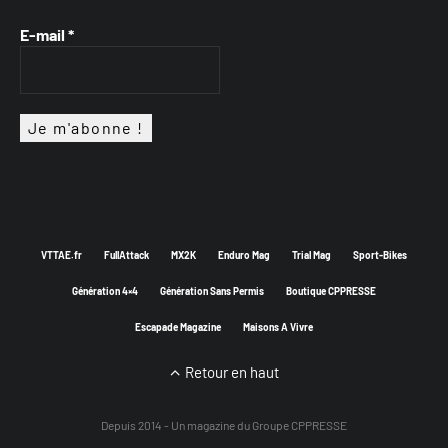
E-mail
*
VTTAE.fr
FullAttack
MX2K
Enduro Mag
Trial Mag
Sport-Bikes
Génération 4×4
Génération Sans Permis
Boutique CPPRESSE
Escapade Magazine
Maisons A Vivre
Retour en haut
Depuis 2014 - Un magazine du
Groupe CPPRESSE