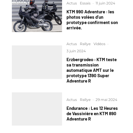
Actus
Essais
·
11 juin 2024
KTM 990 Adventure : les
photos volées d’un
prototype confirment son
arrivée.
Actus
Rallye
Vidéos
·
3 juin 2024
Erzbergrodeo : KTM teste
sa transmission
automatique AMT sur le
prototype 1390 Super
Adventure R
Actus
Rallye
·
29 mai 2024
Endurance : Les 12 Heures
de Vassivière en KTM 890
Adventure R