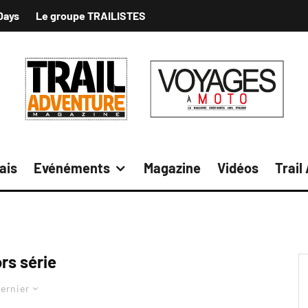
Days
Le groupe TRAILISTES
ais
Evénéments
Magazine
Vidéos
Trail
rs série
ernier