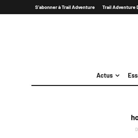
S’abonner à Trail Adventure
Trail Adventure 
Actus
Ess
ho
D