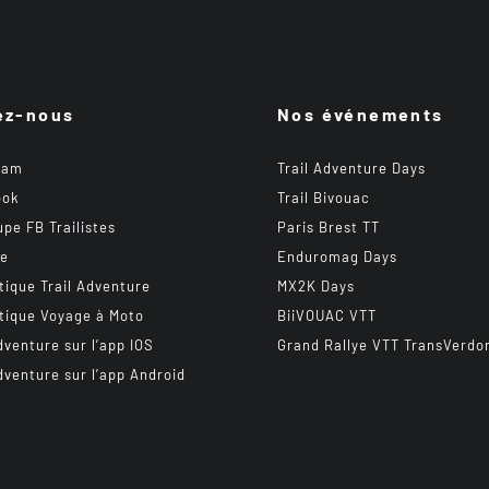
ez-nous
Nos événements
ram
Trail Adventure Days
ook
Trail Bivouac
upe FB Trailistes
Paris Brest TT
be
Enduromag Days
tique Trail Adventure
MX2K Days
tique Voyage à Moto
BiiVOUAC VTT
dventure sur l’app IOS
Grand Rallye VTT TransVerdo
dventure sur l’app Android