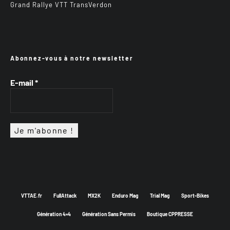
Grand Rallye VTT TransVerdon
Abonnez-vous à notre newsletter
E-mail
*
VTTAE.fr
FullAttack
MX2K
Enduro Mag
Trial Mag
Sport-Bikes
Génération 4×4
Génération Sans Permis
Boutique CPPRESSE